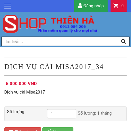
Đăng nhập
0
GIỚI THIỆU
TIN TỨC
SẢN PHẨM
DỊCH VỤ
LIÊN HỆ
DỊCH VỤ CÀI MISA2017_34
TIỆN ÍCH
5.000.000 VND
QUẢN LÝ
Dịch vụ cài Misa2017
Số lượng
Số lượng:
1
tháng