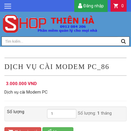
Đăng nhập
0
GIỚI THIỆU
TIN TỨC
SẢN PHẨM
DỊCH VỤ
LIÊN HỆ
DỊCH VỤ CÀI MODEM PC_86
TIỆN ÍCH
3.000.000 VND
QUẢN LÝ
Dịch vụ cài Modem PC
Số lượng
Số lượng:
1
tháng