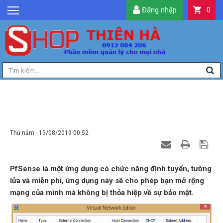
Đăng nhập
0
GIỚI THIỆU
TIN TỨC
SẢN PHẨM
DỊCH VỤ
LIÊN HỆ
PFSENSE 2.4 - TÌM HIỂU VỀ TÍNH NĂNG
CAPTIVE PORTAL TRONG PFSENSE
TIỆN ÍCH
Thứ năm - 15/08/2019 00:52
QUẢN LÝ
PfSense là một ứng dụng có chức năng định tuyến, tường
lửa và miễn phí, ứng dụng này sẽ cho phép bạn mở rộng
mạng của mình mà không bị thỏa hiệp về sự bảo mật.