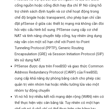
cổng nguồn hoặc cổng đích hay địa chỉ IP. Nó cũng hỗ
trợ chính sách định tuyến và cơ chế hoạt động trong
chế độ brigde hoặc transparent, cho phép bạn chỉ cần
đặt pfSense ở giữa các thiết bị mạng mà không cần đòi
hỏi việc cấu hình bổ sung. PfSense cung cấp cơ chế
NAT và tính năng chuyển tiếp cổng, tuy nhiên ứng dụng
này vẫn còn một số hạn chế với Point-to-Point
Tunneling Protocol (PPTP), Generic Routing
Encapsulation (GRE) và Session Initiation Protocol (SIP)
khi sử dụng NAT.
PfSense được dựa trên FreeBSD và giao thức Common
Address Redundancy Protocol (CARP) của FreeBSD,
cung cấp khả năng dự phòng bằng cách cho phép các
quản trị viên nhóm hai hoặc nhiều tường lửa vào một
nhóm tự động chuyển
Vì nó hỗ trợ nhiều kết nối mạng diện rộng (WAN) nên có
thể thực hiện việc cân bằng tải. Tuy nhiên có một hạn
chế với nó ở chỗ chỉ có thể thực hiện cân bằng lưu