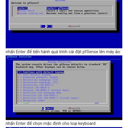
nhấn Enter để tiến hành quá trình cài đặt pfSense lên máy ảo:
nhấn Enter để chọn mặc định cho loại keyboard: