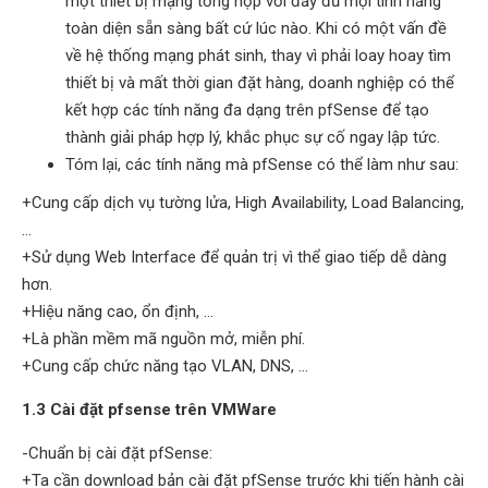
một thiết bị mạng tổng hợp với đầy đủ mọi tính năng
toàn diện sẵn sàng bất cứ lúc nào. Khi có một vấn đề
về hệ thống mạng phát sinh, thay vì phải loay hoay tìm
thiết bị và mất thời gian đặt hàng, doanh nghiệp có thể
kết hợp các tính năng đa dạng trên pfSense để tạo
thành giải pháp hợp lý, khắc phục sự cố ngay lập tức.
Tóm lại, các tính năng mà pfSense có thể làm như sau:
+Cung cấp dịch vụ tường lửa, High Availability, Load Balancing,
...
+Sử dụng Web Interface để quản trị vì thể giao tiếp dễ dàng
hơn.
+Hiệu năng cao, ổn định, ...
+Là phần mềm mã nguồn mở, miễn phí.
+Cung cấp chức năng tạo VLAN, DNS, ...
1.3 Cài đặt pfsense trên VMWare
-Chuẩn bị cài đặt pfSense:
+Ta cần download bản cài đặt pfSense trước khi tiến hành cài