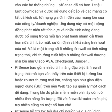
vào các hệ thống nhúng – pfSense đã có hơn 1 triệu
lượt download và được sử dụng để bảo vệ các mạng có
tất cả kích cỡ, từ mạng gia đình đến các mạng lớn của
các công ty/doanh nghiệp. Ứng dụng này có một cộng
đồng phát triển rất tích cực và nhiều tính năng đang
được bổ sung trong mỗi lần phát hành nhằm cải thiện
hơn nữa tính bảo mật, sự ổn định và khả năng linh hoạt
của nó. Và là một trong số ít những firewall có tính năng
trạng thái, chỉ thường xuất hiện ở những firewall thương
mại lớn như Cisco ASA, Checkpoint, Juniper …
PfSense bao gồm nhiều tính năng đặc biệt là firewall
trạng thái mà bạn vẫn thấy trên các thiết bị tường lửa
hoặc router thương mại lớn, chẳng hạn như giao diện
người dùng (GUI) trên nền Web tạo sự quản lý một cách
dễ dàng. Trong khi đó phần mềm miễn phí này còn có
nhiều tính năng ấn tượng đối với firewall/router miễn phí,
tuy nhiên cũng có một số hạn chế.
PfSense hỗ trợ lọc bởi địa chỉ nguồn và địa chỉ đích,