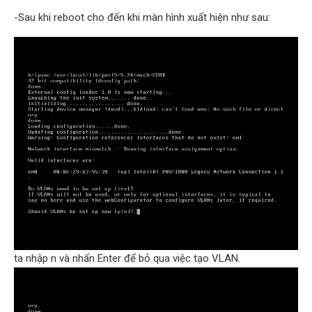
-Sau khi reboot cho đến khi màn hình xuất hiện như sau:
ta nhập n và nhấn Enter để bỏ qua việc tạo VLAN.