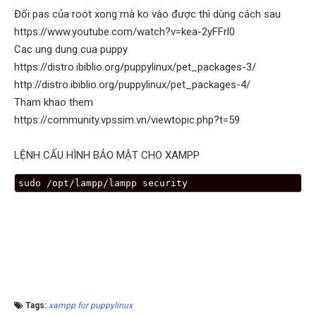
Đổi pas của root xong mà ko vào được thì dùng cách sau
https://www.youtube.com/watch?v=kea-2yFFrl0
Cac ung dung cua puppy
https://distro.ibiblio.org/puppylinux/pet_packages-3/
http://distro.ibiblio.org/puppylinux/pet_packages-4/
Tham khao them
https://community.vpssim.vn/viewtopic.php?t=59
LỆNH CẤU HÌNH BẢO MẬT CHO XAMPP
sudo /opt/lampp/lampp security
Tags:
xampp for puppylinux