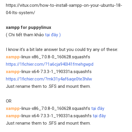
https://vitux.com/how-to-install-xampp-on-your-ubuntu-18-
04-lts-system/
xampp for puppylinux
( Chi tiết tham khảo
tại đây )
I know it's a bit late answer but you could try any of these:
xampp
-linux-x86_7.0.8-0_160628.squashfs
https://1fichier.com/?1a6cja940l41fmehgwpd
xampp
-linux-x64-7.3.3-1_190331a.squashfs
https://1fichier.com/?mk31y4af6aqe0te3hilw
Just rename them to .SFS and mount them.
OR
xampp
-linux-x86_7.0.8-0_160628.squashfs
tại đây
xampp
-linux-x64-7.3.3-1_190331a.squashfs
tại đây
Just rename them to .SFS and mount them.