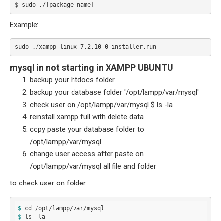
$ sudo ./[package name]
Example:
sudo ./xampp-linux-7.2.10-0-installer.run
mysql in not starting in XAMPP UBUNTU
backup your htdocs folder
backup your database folder '/opt/lampp/var/mysql'
check user on /opt/lampp/var/mysql $ ls -la
reinstall xampp full with delete data
copy paste your database folder to
/opt/lampp/var/mysql
change user access after paste on
/opt/lampp/var/mysql all file and folder
to check user on folder
$ 
cd 
/
opt
/
lampp
/
var
/
$ 
ls 
-
la