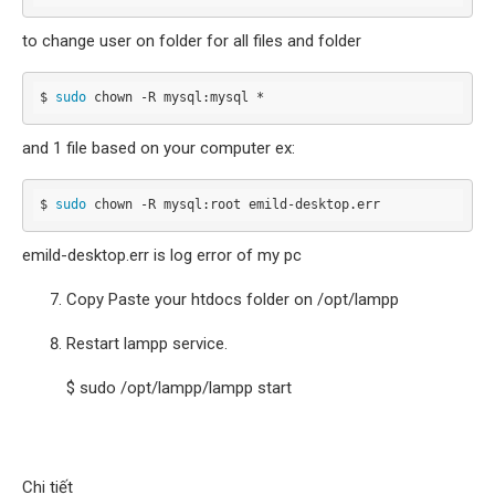
to change user on folder for all files and folder
$ 
sudo
 chown 
-
R mysql
:
mysql 
*
and 1 file based on your computer ex:
$ 
sudo
 chown 
-
R mysql
:
root emild
-
desktop
.
err
emild-desktop.err is log error of my pc
Copy Paste your htdocs folder on /opt/lampp
Restart lampp service.
$ sudo /opt/lampp/lampp start
Chi tiết