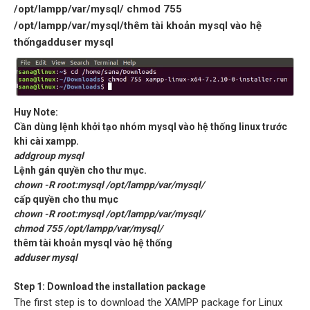
/opt/lampp/var/mysql/ chmod 755
/opt/lampp/var/mysql/thêm tài khoản mysql vào hệ
thốngadduser mysql
Huy Note:
Cần dùng lệnh khởi tạo nhóm mysql vào hệ thống linux trước
khi cài xampp.
addgroup mysql
Lệnh gán quyền cho thư mục.
chown -R root:mysql /opt/lampp/var/mysql/
cấp quyền cho thu mục
chown -R root:mysql /opt/lampp/var/mysql/
chmod 755 /opt/lampp/var/mysql/
thêm tài khoản mysql vào hệ thống
adduser mysql
Step 1: Download the installation package
The first step is to download the XAMPP package for Linux