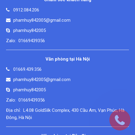
0912.084.206
phamhuy842005@gmail.com
phamhuy842005
Zalo: 01669439356
Văn phòng tại Hà Nội
01669.439.356
phamhuy842005@gmail.com
phamhuy842005
Zalo: 01669439356
Địa chỉ: L4.08 GoldSilk Complex, 430 Cầu Am, Vạn Phúc, Hà
Đông, Hà Nội