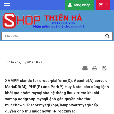
Đăng nhập
0
GIỚI THIỆU
TIN TỨC
SẢN PHẨM
DỊCH VỤ
LIÊN HỆ
XAMPP FOR LINUX
TIỆN ÍCH
Thứ ba - 07/05/2019 10:22
QUẢN LÝ
XAMPP stands for cross-platform(X), Apache(A) server,
MariaDB(M), PHP(P) and Perl(P).Huy Note: cần dùng lệnh
khởi tạo nhóm mysql vào hệ thống linux trước khi cài
xampp.addgroup mysqlLệnh gán quyền cho thư
mụcchown -R root:mysql /opt/lampp/var/mysql/cấp
quyền cho thu mụcchown -R root:mysql