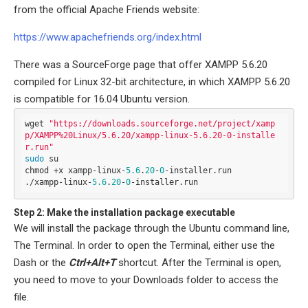
from the official Apache Friends website:
https://www.apachefriends.org/index.html
There was a SourceForge page that offer XAMPP 5.6.20
compiled for Linux 32-bit architecture, in which XAMPP 5.6.20
is compatible for 16.04 Ubuntu version.
wget 
"https://downloads.sourceforge.net/project/xamp
p/XAMPP%20Linux/5.6.20/xampp-linux-5.6.20-0-installe
r.run"
sudo
 su

chmod +x xampp-linux-
5.6
.
20
-
0
-installer.run

./xampp-linux-
5.6
.
20
-
0
-installer.run
Step 2: Make the installation package executable
We will install the package through the Ubuntu command line,
The Terminal. In order to open the Terminal, either use the
Dash or the
Ctrl+Alt+T
shortcut. After the Terminal is open,
you need to move to your Downloads folder to access the
file.