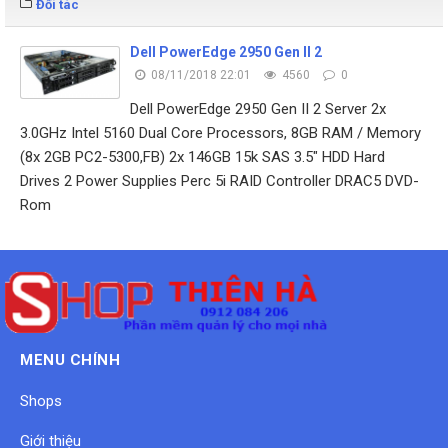
Đối tác
Dell PowerEdge 2950 Gen II 2
08/11/2018 22:01
4560
0
Dell PowerEdge 2950 Gen II 2 Server 2x
3.0GHz Intel 5160 Dual Core Processors, 8GB RAM / Memory
(8x 2GB PC2-5300,FB) 2x 146GB 15k SAS 3.5" HDD Hard
Drives 2 Power Supplies Perc 5i RAID Controller DRAC5 DVD-
Rom
MENU CHÍNH
Shops
Giới thiệu