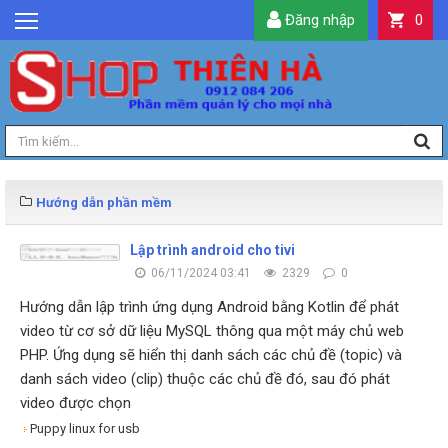
Đăng nhập
0
GIỚI THIỆU
TIN TỨC
SẢN PHẨM
DỊCH VỤ
LIÊN HỆ
Hướng dẫn phần mềm
TIỆN ÍCH
Lập trình android cho tivi
06/11/2024 03:41
2329
0
QUẢN LÝ
Hướng dẫn lập trình ứng dụng Android bằng Kotlin để phát
video từ cơ sở dữ liệu MySQL thông qua một máy chủ web
PHP. Ứng dụng sẽ hiển thị danh sách các chủ đề (topic) và
danh sách video (clip) thuộc các chủ đề đó, sau đó phát
video được chọn
Puppy linux for usb