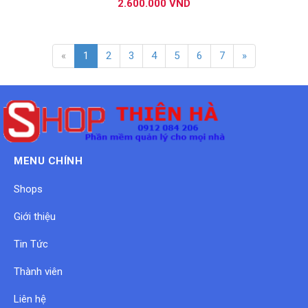
2.600.000 VND
«
1
2
3
4
5
6
7
»
MENU CHÍNH
Shops
Giới thiệu
Tin Tức
Thành viên
Liên hệ