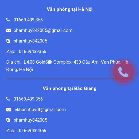
Văn phòng tại Hà Nội
01669.439.356
phamhuy842005@gmail.com
phamhuy842005
Zalo: 01669439356
Địa chỉ: L4.08 GoldSilk Complex, 430 Cầu Am, Vạn Phúc, Hà
Đông, Hà Nội
Văn phòng tại Bắc Giang
01669.439.356
lekhanhhuydt@gmail.com
phamhuy842005
Zalo: 01669439356