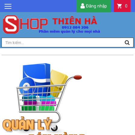
Đăng nhập
0
GIỚI THIỆU
TIN TỨC
SẢN PHẨM
DỊCH VỤ
LIÊN HỆ
TIỆN ÍCH
QUẢN LÝ