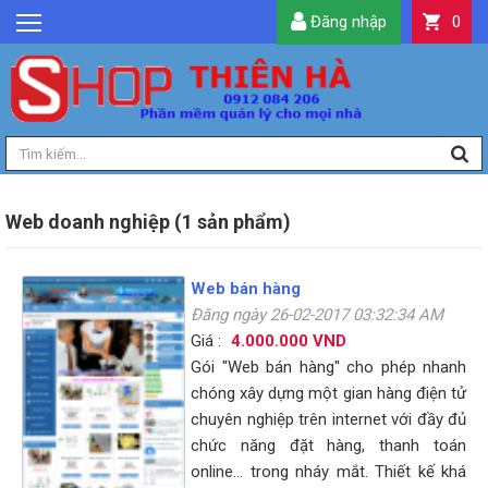
Đăng nhập
0
GIỚI THIỆU
TIN TỨC
SẢN PHẨM
DỊCH VỤ
LIÊN HỆ
Web doanh nghiệp (1 sản phẩm)
TIỆN ÍCH
Web bán hàng
QUẢN LÝ
Đăng ngày 26-02-2017 03:32:34 AM
Giá :
4.000.000 VND
Gói "Web bán hàng" cho phép nhanh
chóng xây dựng một gian hàng điện tử
chuyên nghiệp trên internet với đầy đủ
chức năng đặt hàng, thanh toán
online... trong nháy mắt. Thiết kế khá