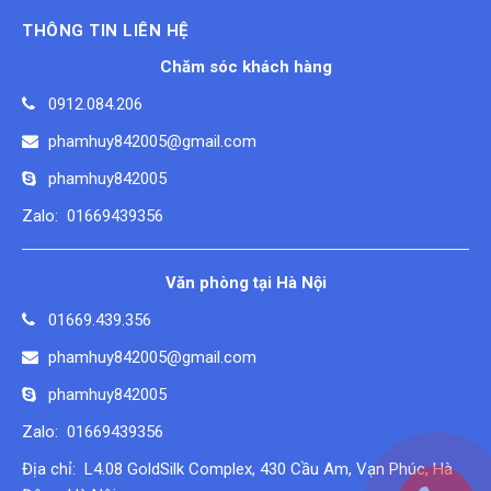
THÔNG TIN LIÊN HỆ
Chăm sóc khách hàng
0912.084.206
phamhuy842005@gmail.com
phamhuy842005
Zalo: 01669439356
Văn phòng tại Hà Nội
01669.439.356
phamhuy842005@gmail.com
phamhuy842005
Zalo: 01669439356
Địa chỉ: L4.08 GoldSilk Complex, 430 Cầu Am, Vạn Phúc, Hà