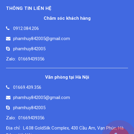
THÔNG TIN LIÊN HỆ
Chăm sóc khách hàng
0912.084.206
phamhuy842005@gmail.com
phamhuy842005
Zalo: 01669439356
Văn phòng tại Hà Nội
01669.439.356
phamhuy842005@gmail.com
phamhuy842005
Zalo: 01669439356
Địa chỉ: L4.08 GoldSilk Complex, 430 Cầu Am, Vạn Phúc, Hà