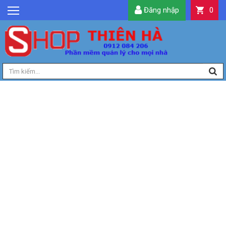
Đăng nhập
0
GIỚI THIỆU
TIN TỨC
SẢN PHẨM
DỊCH VỤ
LIÊN HỆ
TIỆN ÍCH
QUẢN LÝ