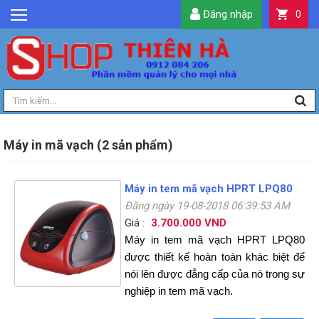
Đăng nhập
0
GIỚI THIỆU
TIN TỨC
SẢN PHẨM
DỊCH VỤ
LIÊN HỆ
Máy in mã vạch (2 sản phẩm)
TIỆN ÍCH
Máy in tem mã vạch HPRT LPQ80
QUẢN LÝ
Đăng ngày 19-08-2018 06:39:53 AM
Giá :
3.700.000 VND
Máy in tem mã vạch HPRT LPQ80
được thiết kế hoàn toàn khác biệt để
nói lên được đẳng cấp của nó trong sự
nghiệp in tem mã vạch.