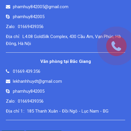
phamhuy842005@gmail.com
phamhuy842005
Zalo: 01669439356
Địa chỉ: L4.08 GoldSilk Complex, 430 Cầu Am, Vạn Phúc, Hà
Đông, Hà Nội
Văn phòng tại Bắc Giang
01669.439.356
lekhanhhuydt@gmail.com
phamhuy842005
Zalo: 01669439356
Địa chỉ 1:: 185 Thanh Xuân - Đồi Ngô - Lục Nam - BG