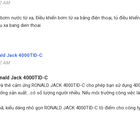
12 AM
bơm nước từ xa, Điều khiển bơm từ xa bằng điện thoại, tủ điều khiển
tu xa bang dien thoai
ald Jack 4000TID-C
22 AM
nald Jack 4000TID-C
và thẻ cảm ứng RONALD JACK 4000TID-C cho phép bạn sử dụng 4000
ởng sản xuất....có số lượng người nhiều. Nếu môi trường công việc
nhã, kiểu dáng nhỏ gọn RONALD JACK 4000TID-C tô điểm cho công ty 