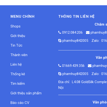
MENU CHÍNH
THÔNG TIN LIÊN HỆ
Chăm s
Shops
0912.084.206
phamhuy8
Giới thiệu
phamhuy842005
Zalo: 01
Tin Tức
Thành viên
Văn ph
Liên hệ
01669.439.356
phamhuy
phamhuy842005
Zalo: 01
Thống kê
Địa chỉ: L4.08 GoldSilk Compl
Tìm kiếm
Nội
Giới thiệu sản phẩm
Văn phòn
Báo cáo CV