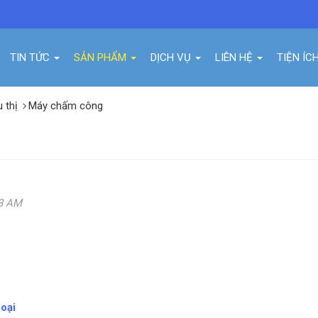
TIN TỨC
SẢN PHẨM
DỊCH VỤ
LIÊN HỆ
TIỆN ÍC
u thị
Máy chấm công
03 AM
hoại