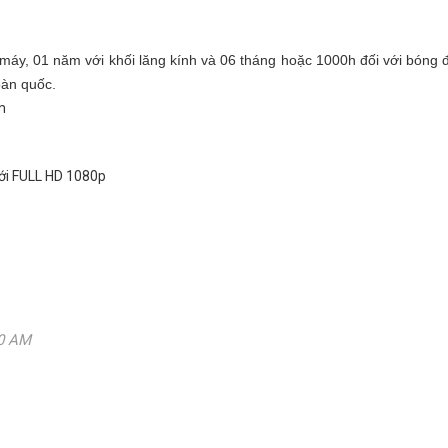
y, 01 năm với khối lăng kính và 06 tháng hoặc 1000h đối với bóng đèn
oàn quốc.
m
với FULL HD 1080p
30 AM