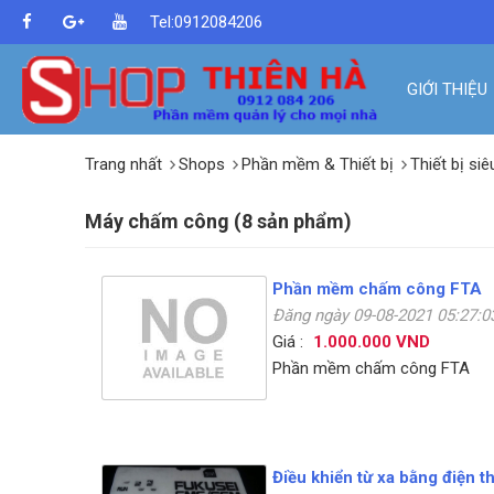
Tel:0912084206
GIỚI THIỆU
Trang nhất
Shops
Phần mềm & Thiết bị
Thiết bị siê
Máy chấm công (8 sản phẩm)
Phần mềm chấm công FTA
Đăng ngày 09-08-2021 05:27:
Giá :
1.000.000 VND
Phần mềm chấm công FTA
Điều khiển từ xa bằng điện t