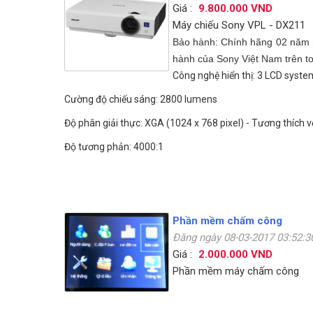
Giá :
9.800.000 VND
Máy chiếu Sony VPL - DX211
Bảo hành: Chính hãng 02 năm má
hành của Sony Việt Nam trên t
Công nghệ hiển thị: 3 LCD syste
Cường độ chiếu sáng: 2800 lumens
Độ phân giải thực: XGA (1024 x 768 pixel) - Tương thích 
Độ tương phản: 4000:1
Phần mềm chấm công
Đăng ngày 08-03-2017 03:52:
Giá :
2.000.000 VND
Phần mềm máy chấm công