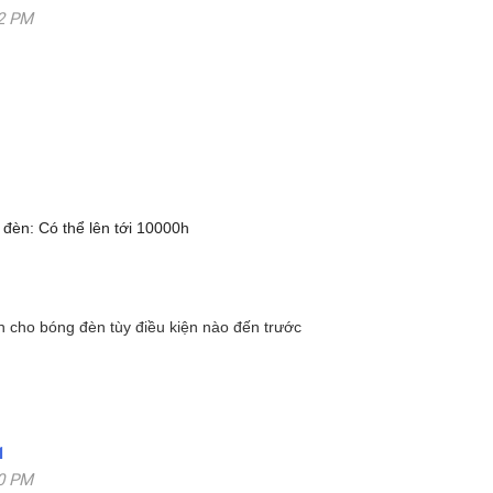
02 PM
 đèn: Có thể lên tới 10000h
 cho bóng đèn tùy điều kiện nào đến trước
1
00 PM