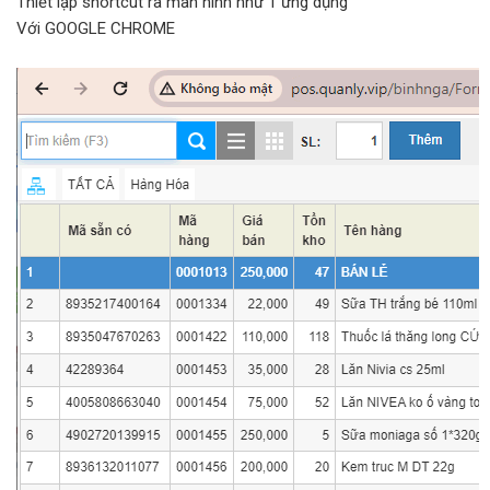
Thiết lập shortcut ra màn hình như 1 ứng dụng
Với GOOGLE CHROME