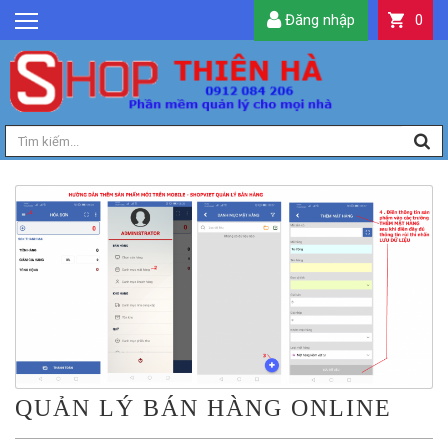
Đăng nhập
0
GIỚI THIỆU
TIN TỨC
SẢN PHẨM
DỊCH VỤ
LIÊN HỆ
TIỆN ÍCH
QUẢN LÝ
QUẢN LÝ BÁN HÀNG ONLINE