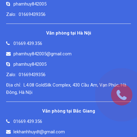
phamhuy842005
Zalo: 01669439356
Văn phòng tại Hà Nội
01669.439.356
phamhuy842005@gmail.com
phamhuy842005
Zalo: 01669439356
Địa chỉ: L4.08 GoldSilk Complex, 430 Cầu Am, Vạn Phúc, Hà
Đông, Hà Nội
Văn phòng tại Bắc Giang
01669.439.356
lekhanhhuydt@gmail.com