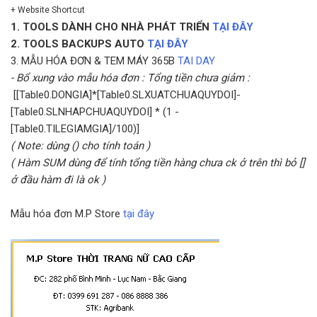
+
Website Shortcut
1. TOOLS DÀNH CHO NHÀ PHÁT TRIỂN
TẠI ĐÂY
2. TOOLS BACKUPS AUTO
TẠI ĐÂY
3. MẪU HÓA ĐƠN & TEM MÁY 365B
TAI DAY
- Bổ xung vào mẫu hóa đơn : Tổng tiền chưa giảm :
[[Table0.DONGIA]*[Table0.SLXUATCHUAQUYDOI]-
[Table0.SLNHAPCHUAQUYDOI] * (1 -
[Table0.TILEGIAMGIA]/100)]
( Note: dùng () cho tính toán )
( Hàm SUM dùng để tính tổng tiền hàng chưa ck ở trên thì bỏ []
ở đầu hàm đi là ok )
Mẫu hóa đơn M.P Store
tại đây