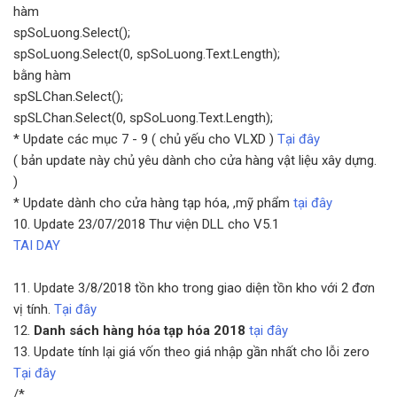
hàm
spSoLuong.Select();
spSoLuong.Select(0, spSoLuong.Text.Length);
bằng hàm
spSLChan.Select();
spSLChan.Select(0, spSoLuong.Text.Length);
* Update các mục 7 - 9 ( chủ yếu cho VLXD )
Tại đây
( bản update này chủ yêu dành cho cửa hàng vật liệu xây dựng.
)
* Update dành cho cửa hàng tạp hóa, ,mỹ phẩm
tại đây
10. Update 23/07/2018 Thư viện DLL cho V5.1
TAI DAY
11. Update 3/8/2018 tồn kho trong giao diện tồn kho với 2 đơn
vị tính.
Tại đây
12.
Danh sách hàng hóa tạp hóa 2018
tại đây
13. Update tính lại giá vốn theo giá nhập gần nhất cho lỗi zero
Tại đây
/*