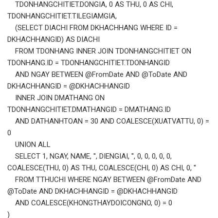
TDONHANGCHITIET.DONGIA, 0 AS THU, 0 AS CHI,
TDONHANGCHITIET.TILEGIAMGIA,
(SELECT DIACHI FROM DKHACHHANG WHERE ID =
DKHACHHANGID) AS DIACHI
FROM TDONHANG INNER JOIN TDONHANGCHITIET ON
TDONHANG.ID = TDONHANGCHITIET.TDONHANGID
AND NGAY BETWEEN @FromDate AND @ToDate AND
DKHACHHANGID = @DKHACHHANGID
INNER JOIN DMATHANG ON
TDONHANGCHITIET.DMATHANGID = DMATHANG.ID
AND DATHANHTOAN = 30 AND COALESCE(XUATVATTU, 0) =
0
UNION ALL
SELECT 1, NGAY, NAME, '', DIENGIAI, '', 0, 0, 0, 0, 0,
COALESCE(THU, 0) AS THU, COALESCE(CHI, 0) AS CHI, 0, ''
FROM TTHUCHI WHERE NGAY BETWEEN @FromDate AND
@ToDate AND DKHACHHANGID = @DKHACHHANGID
AND COALESCE(KHONGTHAYDOICONGNO, 0) = 0
)