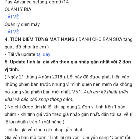
Pas Advance setting: com0714
QUẢN LÝ BIA
TẢI VỀ
Quản lý điện máy
TẢI VỀ
4. TÍCH ĐIỂM TỪNG MẶT HÀNG
( DÀNH CHO BÁN SỮA tặng
quà , đồ chơi trẻ em )
- Tải về update
tại đây
5. Update tính lại giá vốn theo giá nhập gần nhất với 2 đơn
vị tính.
( Ngày 21 tháng 4 năm 2018 ). Lỗi này đã được phát hiện vào
những phiên bản trước nhưng vì mình quên nên mình đã không
bổ xung vào phiên bản mới nhất. V5.1.
Anh em kỹ thuật triển
khai và các chủ shop thông cảm.
( Nó chỉ được tính là lỗi khi áp dụng 2 đơn vị tính trên 1 sản
phẩm - khi tính giá vốn theo giá nhập gần nhất, dẫn tới sai về tỉ
lệ lợi nhuận trên 1 mặt hàng ).
Tính lại giá vốn theo giá nhâp gần nhât
Giá vốn bạn mở form "Tính lại giá vốn" Chuyển sang "Code" rồi