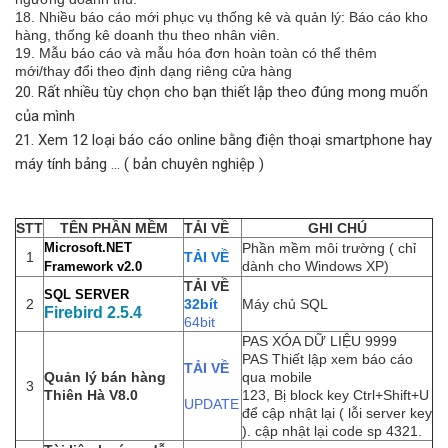
18. Nhiều báo cáo mới phục vụ thống kê và quản lý: Báo cáo kho
hàng, thống kê doanh thu theo nhân viên.
19. Mẫu báo cáo và mẫu hóa đơn hoàn toàn có thể thêm
mới/thay đổi theo định dạng riêng cửa hàng
20. Rất nhiều tùy chọn cho bạn thiết lập theo đúng mong muốn
của mình
21. Xem 12 loại báo cáo online bằng điện thoại smartphone hay
máy tính bảng ... ( bản chuyên nghiệp )
STT
TÊN PHẦN MỀM
TẢI VỀ
GHI CHÚ
Microsoft.NET
Phần mềm môi trường ( chỉ
1
TẢI VỀ
dành cho Windows XP)
Framework v2.0
TẢI VỀ
SQL SERVER
2
32bít
Máy chủ SQL
Firebird 2.5.4
64bit
PAS XÓA DỮ LIỆU 9999
PAS Thiết lập xem báo cáo
TẢI VỀ
Quản lý bán hàng
qua mobile
3
Thiên Hà V8.0
123, Bị block key Ctrl+Shift+U
UPDATE
để cập nhật lại ( lỗi server key
). cập nhật lại code sp 4321.