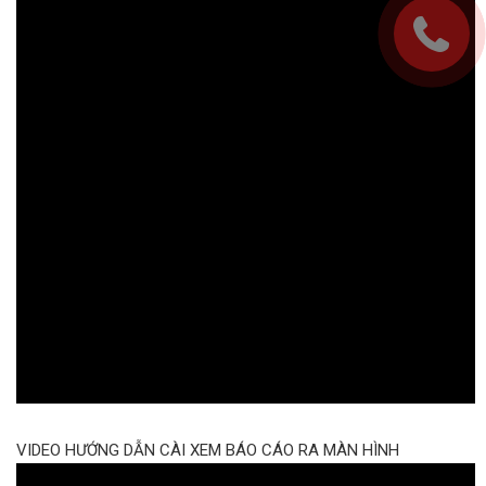
VIDEO HƯỚNG DẪN CÀI XEM BÁO CÁO RA MÀN HÌNH