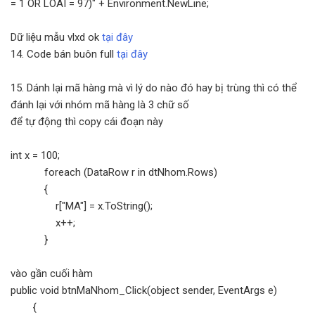
= 1 OR LOAI = 97)" + Environment.NewLine;
Dữ liệu mẫu vlxd ok
tại đây
14. Code bán buôn full
tại đây
15. Dánh lại mã hàng mà vì lý do nào đó hay bị trùng thì có thể
đánh lại với nhóm mã hàng là 3 chữ số
để tự động thì copy cái đoạn này
int x = 100;
foreach (DataRow r in dtNhom.Rows)
{
r["MA"] = x.ToString();
x++;
}
vào gần cuối hàm
public void btnMaNhom_Click(object sender, EventArgs e)
{