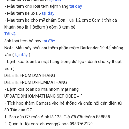
- Mẫu tem cho loại tem tiệm vàng
tại đây
- Mẫu tem bé 3x1.5
tại đây
- Mẫu tem bé cho mỹ phẩm Sơn Huê 1,2 cm x 8cm ( tính cả
khuân bao là 1,8x8cm ) gồm 3 tem bé
Tải về
ảnh loại tem bé này
tại đây
Note: Mẫu này phải cài thêm phần mềm Bartender 10 để nhúng
vào (
tại đây
)
- Lệnh xóa toàn bộ mặt hàng trong dữ liệu ( dành cho kỹ thuật
viên ):
DELETE FROM DMATHANG
DELETE FROM DNHOMMATHANG
- Lệnh xóa toàn bộ mã nhóm mặt hàng
UPDATE DNHOMMATHANG SET CODE = ''
- Tích hợp thêm Camera vào hệ thống và ghép nối cân điện tử
80 Tấn của G7
1. Pas của G7 mặc định là 123. Giờ đã đổi thành 888888
2. Quản trị tối cao: chuyengg7 pas 0983762179