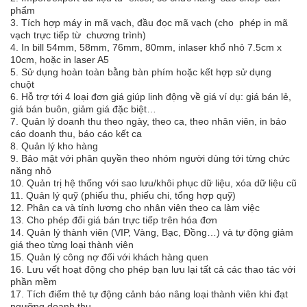
phẩm
3. Tích hợp máy in mã vạch, đầu đọc mã vạch (cho phép in mã
vạch trực tiếp từ chương trình)
4. In bill 54mm, 58mm, 76mm, 80mm, inlaser khổ nhỏ 7.5cm x
10cm, hoặc in laser A5
5. Sử dụng hoàn toàn bằng bàn phím hoặc kết hợp sử dụng
chuột
6. Hỗ trợ tới 4 loại đơn giá giúp linh động về giá ví dụ: giá bán lẻ,
giá bán buôn, giảm giá đặc biệt…
7. Quản lý doanh thu theo ngày, theo ca, theo nhân viên, in báo
cáo doanh thu, báo cáo kết ca
8. Quản lý kho hàng
9. Bảo mật với phân quyền theo nhóm người dùng tới từng chức
năng nhỏ
10. Quản trị hệ thống với sao lưu/khôi phục dữ liệu, xóa dữ liệu cũ
11. Quản lý quỹ (phiếu thu, phiếu chi, tổng hợp quỹ)
12. Phân ca và tính lương cho nhân viên theo ca làm việc
13. Cho phép đổi giá bán trực tiếp trên hóa đơn
14. Quản lý thành viên (VIP, Vàng, Bạc, Đồng…) và tự động giảm
giá theo từng loại thành viên
15. Quản lý công nợ đối với khách hàng quen
16. Lưu vết hoạt động cho phép bạn lưu lại tất cả các thao tác với
phần mềm
17. Tích điểm thẻ tự động cảnh báo nâng loại thành viên khi đạt
ngưỡng doanh thu.