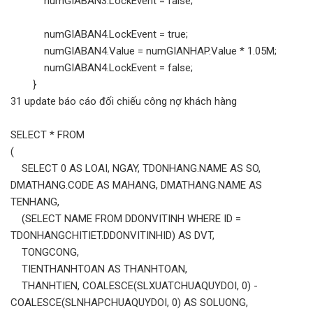
numGIABAN3.LockEvent = false;
numGIABAN4.LockEvent = true;
numGIABAN4.Value = numGIANHAP.Value * 1.05M;
numGIABAN4.LockEvent = false;
}
31 update báo cáo đối chiếu công nợ khách hàng
SELECT * FROM
(
SELECT 0 AS LOAI, NGAY, TDONHANG.NAME AS SO,
DMATHANG.CODE AS MAHANG, DMATHANG.NAME AS
TENHANG,
(SELECT NAME FROM DDONVITINH WHERE ID =
TDONHANGCHITIET.DDONVITINHID) AS DVT,
TONGCONG,
TIENTHANHTOAN AS THANHTOAN,
THANHTIEN, COALESCE(SLXUATCHUAQUYDOI, 0) -
COALESCE(SLNHAPCHUAQUYDOI, 0) AS SOLUONG,