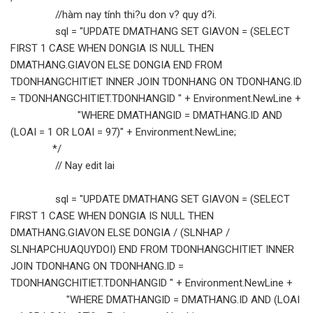
//hàm nay tính thi?u don v? quy d?i.
sql = "UPDATE DMATHANG SET GIAVON = (SELECT
FIRST 1 CASE WHEN DONGIA IS NULL THEN
DMATHANG.GIAVON ELSE DONGIA END FROM
TDONHANGCHITIET INNER JOIN TDONHANG ON TDONHANG.ID
= TDONHANGCHITIET.TDONHANGID " + Environment.NewLine +
"WHERE DMATHANGID = DMATHANG.ID AND
(LOAI = 1 OR LOAI = 97)" + Environment.NewLine;
*/
// Nay edit lai
sql = "UPDATE DMATHANG SET GIAVON = (SELECT
FIRST 1 CASE WHEN DONGIA IS NULL THEN
DMATHANG.GIAVON ELSE DONGIA / (SLNHAP /
SLNHAPCHUAQUYDOI) END FROM TDONHANGCHITIET INNER
JOIN TDONHANG ON TDONHANG.ID =
TDONHANGCHITIET.TDONHANGID " + Environment.NewLine +
"WHERE DMATHANGID = DMATHANG.ID AND (LOAI