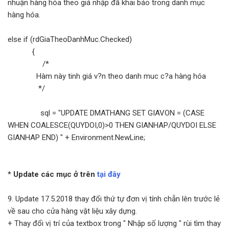
nhuận hàng hóa theo giá nhập đã khai báo trong danh mục
hàng hóa.
else if (rdGiaTheoDanhMuc.Checked)
{
/*
Hàm này tinh giá v?n theo danh muc c?a hàng hóa
*/
sql = "UPDATE DMATHANG SET GIAVON = (CASE
WHEN COALESCE(QUYDOI,0)>0 THEN GIANHAP/QUYDOI ELSE
GIANHAP END) " + Environment.NewLine;
*
Update các mục ở trên
tại đây
9. Update 17.5.2018 thay đổi thứ tự đơn vị tính chẵn lên trước lẻ
về sau cho cửa hàng vật liệu xây dựng.
+ Thay đổi vị trí của textbox trong " Nhập số lượng " rùi tìm thay