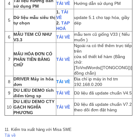
Tài liệu hướng dẫn
4
TẢI VỀ
Hướng dẫn sử dụng PM
sử dụng PM
1.
TẢI
Dữ liệu mẫu siêu thị
VỀ
update 5.1 cho tạp hóa, giầy
5
tự chọn
2.
TẠP
dép
HOÁ
MẪU TEM CŨ NHƯ
mẫu tem cũ giống V33 ( Nếu
6
TẢI VỀ
V3.3
muốn )
Ngoài ra có thể thêm trực tiếp
trên
MẤU HÓA ĐƠN CÓ
cửa sổ thiết kế hàm (Bằng
7
PHẦN TIỀN BẰNG
TẢI VỀ
chữ:
CHỮ
[ToVndWords([TONGCONG])]
đồng chẵn)
DRIVER Máy in hóa
Địa chỉ ip máy in hd tm
8
TẢI VỀ
đơn
192.168.0.200
DU LIEU DEMO tích
9
TẢI VỀ
Dữ liệu đã update chuẩn V4.5
điểm từng sp
DU LIEU DEMO CTY
Dữ liệu đã update chuẩn V7.2
10
GẠCH NGHĨA
TẢI VỀ
theo dõi đơn đặt hàng
PHƯƠNG
11. Kiểm tra xuất hàng với Misa SME
Tải về