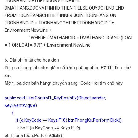
TDONHANGCHITIET.DDONVITINHID =
DMATHANG.DDONVITINHID THEN 1 ELSE QUYDOI END END
FROM TDONHANGCHITIET INNER JOIN TDONHANG ON
TDONHANG.ID = TDONHANGCHITIET.TDONHANGID " +
Environment.NewLine +
"WHERE DMATHANGID = DMATHANG.ID AND (LOAI
= 1 OR LOAI = 97)" + Environment.NewLine;
. Đăt phim tăt cho hoa don
6
tăng so luong thi enter giảm số lượng bằng phím F7 Thì làm như
sau
Mở "Hóa đơn bán hàng" chuyển sang "Code" rồi tìm chỗ này
public void UserControl1_KeyDownEx(Object sender,
KeyEventArgs e)
{
if (e.KeyCode == Keys.F10) btnThongKe.PerformClick();
else if (e.KeyCode == Keys.F12)
btnThanhToan.PerformClick();