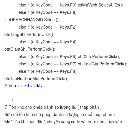
else if (e.KeyCode == Keys.F3) txtMaVach.SelectAllEx();
else if (e.KeyCode == Keys.F6)
lueDKHACHHANGID.Select();
else if (e.KeyCode == Keys.F2)
btnTangSl1.PerformClick();
else if (e.KeyCode == Keys.F4)
btnGiamSl1.PerformClick();
else if (e.KeyCode == Keys.F5) btnXoa.PerformClick();
else if (e.KeyCode == Keys.F7) btnLoaiGia.PerformClick();
else if (e.KeyCode == Keys.F8)
btnTaoHoaDonMoi.PerformClick();
//thêm else if vô đây
}
Tồn kho cho phép đánh số lượng lẻ. ( thập phân )
7.
Sửa để tồn kho cho phép đánh số lượng lẻ ( số thập phân )
Mở "Tồn kho ban đầu", chuyển sang code và thêm dòng này vào