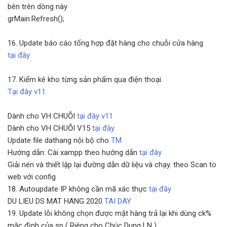
bên trên dòng này
grMain.Refresh();
16. Update báo cáo tổng hợp đặt hàng cho chuỗi cửa hàng
tại đây
17. Kiểm kê kho từng sản phẩm qua điện thoại.
Tại đây v11
Dành cho VH CHUỖI
tại đây v11
Dành cho VH CHUỖI V15
tại đây
Update file dathang nội bộ cho
TM
Hướng dẫn: Cài xampp theo hướng dẫn
tại đây
Giải nén và thiết lập lại đường dẫn dữ liệu và chạy. theo Scan to
web với config
18. Autoupdate IP không cần mã xác thực
tại đây
DU LIEU DS MAT HANG 2020
TAI DAY
19. Update lỗi không chọn được mặt hàng trả lại khi dùng ck%
mặc định của sp ( Riêng cho Chúc Dung LN )