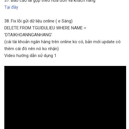
37. Báo cáo lãi gộp theo hóa đơn và khách hàng
Tại đây
38. Fix lỗi gửi dữ liệu online ( e Sáng)
DELETE FROM TGUIDULIEU WHERE NAME =
'DTAIKHOANNGANHANG'
(cái tài khoản ngân hàng trên online ko có, bản mới update có
thêm cái đó nên nó ko nhận)
Video hướng dẫn sử dụng 1