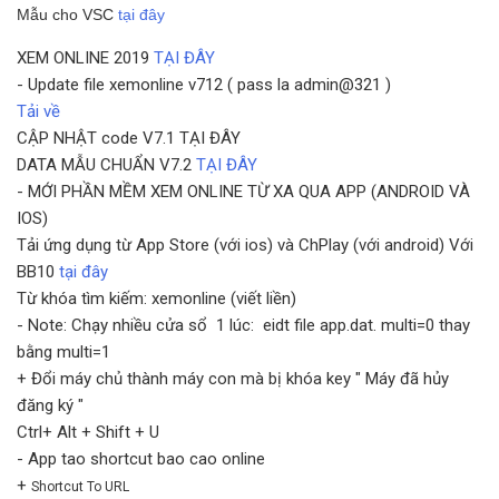
Mẫu cho VSC
tại đây
XEM ONLINE 2019
TẠI ĐÂY
- Update file xemonline v712 ( pass la admin@321 )
Tải về
CẬP NHẬT code V7.1 TẠI ĐÂY
DATA MẪU CHUẨN V7.2
TẠI ĐÂY
- MỚI PHẦN MỀM XEM ONLINE TỪ XA QUA APP (ANDROID VÀ
IOS)
Tải ứng dụng từ App Store (với ios) và ChPlay (với android) Với
BB10
tại đây
Từ khóa tìm kiếm: xemonline (viết liền)
- Note: Chạy nhiều cửa sổ 1 lúc: eidt file app.dat. multi=0 thay
bằng multi=1
+ Đổi máy chủ thành máy con mà bị khóa key " Máy đã hủy
đăng ký "
Ctrl+ Alt + Shift + U
- App tao shortcut bao cao online
+
Shortcut To URL