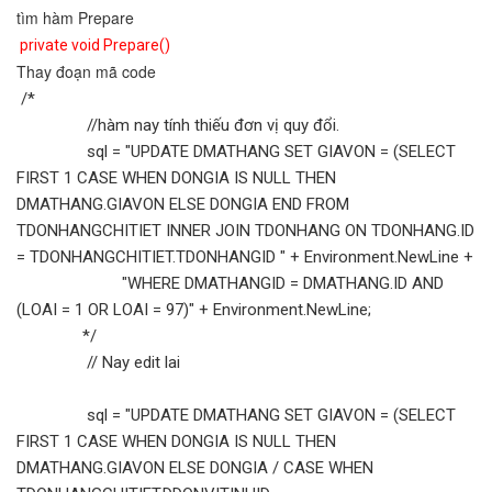
tìm hàm Prepare
private void Prepare()
Thay đoạn mã code
/*
//hàm nay tính thiếu đơn vị quy đổi.
sql = "UPDATE DMATHANG SET GIAVON = (SELECT
FIRST 1 CASE WHEN DONGIA IS NULL THEN
DMATHANG.GIAVON ELSE DONGIA END FROM
TDONHANGCHITIET INNER JOIN TDONHANG ON TDONHANG.ID
= TDONHANGCHITIET.TDONHANGID " + Environment.NewLine +
"WHERE DMATHANGID = DMATHANG.ID AND
(LOAI = 1 OR LOAI = 97)" + Environment.NewLine;
*/
// Nay edit lai
sql = "UPDATE DMATHANG SET GIAVON = (SELECT
FIRST 1 CASE WHEN DONGIA IS NULL THEN
DMATHANG.GIAVON ELSE DONGIA / CASE WHEN