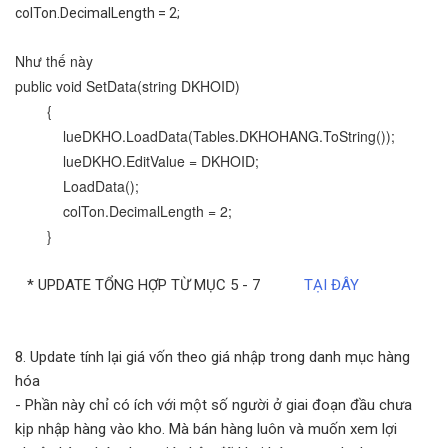
colTon.DecimalLength = 2;
Như thế này
public void SetData(string DKHOID)
{
lueDKHO.LoadData(Tables.
DKHOHANG.ToString());
lueDKHO.EditValue = DKHOID;
LoadData();
colTon.DecimalLength = 2;
}
* UPDATE TỔNG HỢP TỪ MỤC 5 - 7
TẠI ĐÂY
8. Update tính lại giá vốn theo giá nhập trong danh mục hàng
hóa
- Phần này chỉ có ích với một số người ở giai đoạn đầu chưa
kịp nhập hàng vào kho. Mà bán hàng luôn và muốn xem lợi