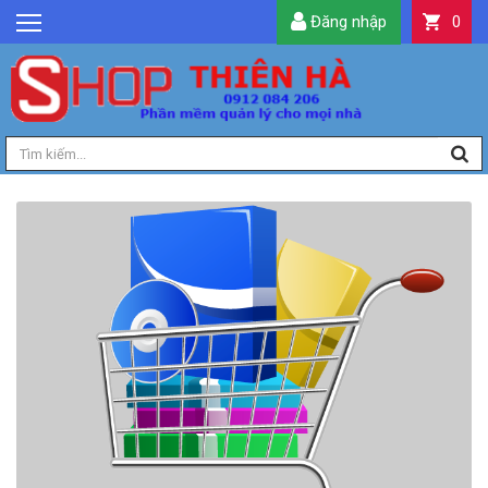
Đăng nhập
0
GIỚI THIỆU
TIN TỨC
SẢN PHẨM
DỊCH VỤ
LIÊN HỆ
TIỆN ÍCH
QUẢN LÝ